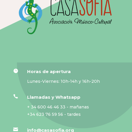

Horas de apertura
Lunes-Viernes: 10h-14h y 16h-20h

Llamadas y Whatsapp
+ 34 600 46 46 33 - mañanas
+34 623 76 59 56 - tardes

info@casasofia.org