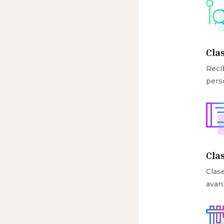
Cla
Reci
pers
Cla
Clase
avan