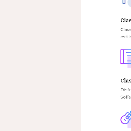
Cla
Clas
estil
Cla
Disfr
Sofía