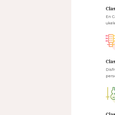
Cla
En C
ukele
Cla
Disfr
pers
Clas